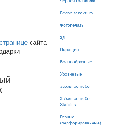
Чёрная галактика
:
Белая галактика
Фотопечать
3Д
 странице
сайта
одарки
Парящие
Волнообразные
Уровневые
ый
к
Звёздное небо
Звёздное небо
Starpins
Резные
(перфорированные)