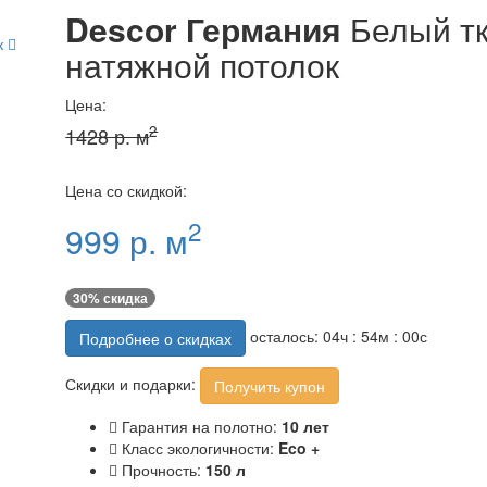
Descor Германия
Белый т
к
натяжной потолок
Цена:
2
1428 р. м
Цена со скидкой:
2
999 р. м
30% скидка
осталось:
04
ч :
54
м :
00
с
Подробнее о скидках
Скидки и подарки:
Получить купон
Гарантия на полотно:
10 лет
Класс экологичности:
Eco +
Прочность:
150 л