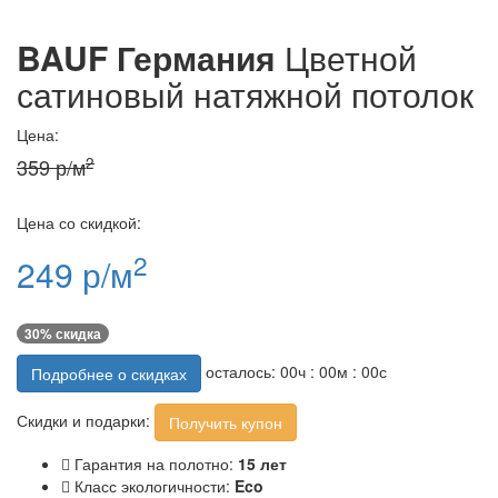
BAUF Германия
Цветной
сатиновый натяжной потолок
Цена:
2
359 р/м
Цена со скидкой:
2
249 р/м
30% скидка
осталось:
00
ч :
00
м :
00
с
Подробнее о скидках
Скидки и подарки:
Получить купон
Гарантия на полотно:
15 лет
Класс экологичности:
Eco