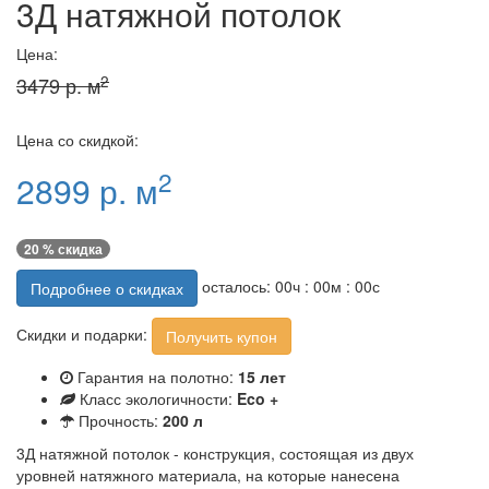
3Д натяжной потолок
Цена:
2
3479 р. м
Цена со скидкой:
2
2899 р. м
20 % скидка
осталось:
00
ч :
00
м :
00
с
Подробнее о скидках
Скидки и подарки:
Получить купон
Гарантия на полотно:
15 лет
Класс экологичности:
Eco +
Прочность:
200 л
3Д натяжной потолок - конструкция, состоящая из двух
уровней натяжного материала, на которые нанесена