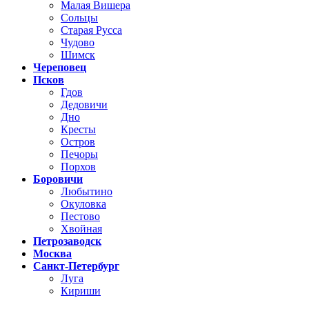
Малая Вишера
Сольцы
Старая Русса
Чудово
Шимск
Череповец
Псков
Гдов
Дедовичи
Дно
Кресты
Остров
Печоры
Порхов
Боровичи
Любытино
Окуловка
Пестово
Хвойная
Петрозаводск
Москва
Санкт-Петербург
Луга
Кириши