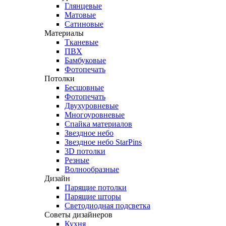
Глянцевые
Матовые
Сатиновые
Материалы
Тканевые
ПВХ
Бамбуковые
Фотопечать
Потолки
Бесшовные
Фотопечать
Двухуровневые
Многоуровневые
Спайка материалов
Звездное небо
Звездное небо StarPins
3D потолки
Резные
Волнообразные
Дизайн
Парящие потолки
Парящие шторы
Светодиодная подсветка
Советы дизайнеров
Кухня